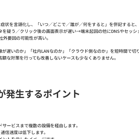
）に症状を言語化し、「いつ／どこで／誰が／何をすると」を併記すると
タを疑う／クリック後の画面表示が遅い→端末起因の他にDNSやセッシ
Sは社外要因の可能性が高い。
線が遅いのか」「社内LANなのか」「クラウド側なのか」を短時間で切
高額な対策を行っても改善しないケースも少なくありません。
延が発生するポイント
ドサービスまで複数の設備を経由します。
も通信速度は低下します。
イントを示したイメージです。