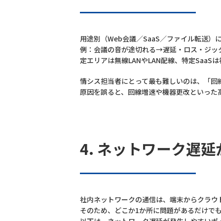
用途別（Web会議／SaaS／ファイル転送
例：会議の音が途切れる→遅延・ロス・ジッ
定エリアは無線LANやLAN配線、特定Saa
情シス担当者にとって最も難しいのは、「回
原因を誤ると、回線増速や機器更改といった
4. ネットワーク遅
社内ネットワークの通信は、端末からクラウ
そのため、どこか1か所に問題があるだけで
以下は、ネットワーク遅延が発生しやすいポ