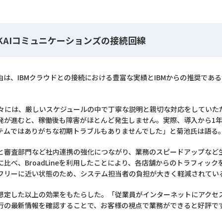
KAIコミュニケーションズの接続回線
な理由は、IBMクラウドとの接続における豊富な実績とIBMからの推奨で
方々には、厳しいスケジュールの中で丁寧な説明と親切な対応をしてい
が進むと、稼働後も障害がほとんど発生しません。実際、導入から1年半
テムではありがちな初期トラブルもありませんでした」と菊池氏は語る
と審査部門など社内連携の強化につながり、業務のスピードアップなど
比べ、BroadLineを利用したことにより、各店舗からのトラフィッ
フリーに近い状態のため、システム担当者の負担が大きく軽減されてい
想定した以上の効果をもたらした。「従業員がインターネットにアクセ
行の最新情報を確認することで、お客様の視点で業務ができると好評で