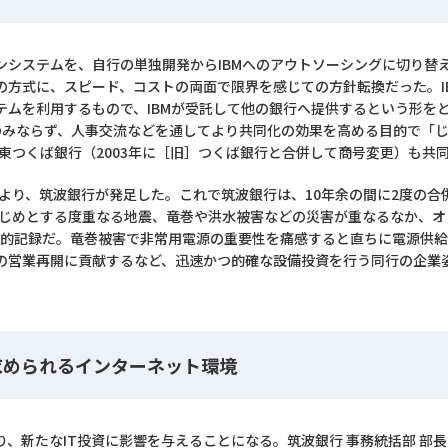
システムを、自行の単独開発からIBMへのアウトソーシングに切り替え
の方式に、スピード、コストの両面で限界を感じての方針転換だった。I
テムを利用するもので、IBMが受託して他の銀行へ提供するという形を
のみならず、人事交流などを通してより共同化の効果を高める目的で「
関東つくば銀行（2003年に［旧］つくば銀行と合併して商号変更）も共
により、筑波銀行が発足した。これで筑波銀行は、10年余の間に2度の
はじめとする度重なる地震、竜巻や洪水被害などの災害が重なるなか、オン
驚異的記録だ。竜巻被害で非常用電源の重要性を痛感すると直ちに電源供給
の営業再開に貢献するなど、迅速かつ的確な設備投資を行う同行の企業
求められるインターネット環境
、新たなIT投資に影響を与えることになる。筑波銀行 事務統括部 部