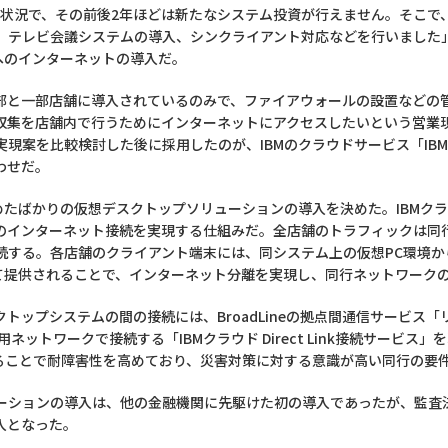
な状況で、その前後2年ほどは新たなシステム投資が行えません。そこで、
、テレビ会議システムの導入、シンクライアント対応などを行いました
へのインターネットの導入だ。
部と一部店舗に導入されているのみで、ファイアウォールの設置などの
収集を店舗内で行うためにインターネットにアクセスしたいという営業
案を比較検討した後に採用したのが、IBMのクラウドサービス「IBMクラウ
合わせだ。
めたばかりの仮想デスクトップソリューションの導入を決めた。IBMク
のインターネット接続を実現する仕組みだ。全店舗のトラフィックは同
続する。各店舗のクライアント端末には、同システム上の仮想PC環境か
して提供されることで、インターネット分離を実現し、同行ネットワーク
ップシステムの間の接続には、BroadLineの拠点間通信サービス「リレ
て専用ネットワークで接続する「IBMクラウド Direct Link接続サー
ることで耐障害性を高めており、災害対策に対する意識が高い同行の要
ーションの導入は、他の金融機関に先駆けた初の導入であったが、監査
入となった。