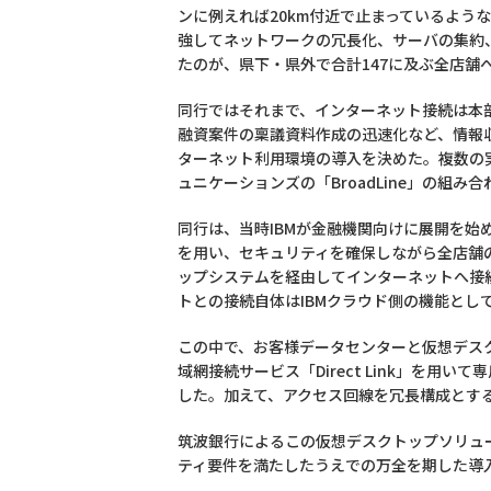
ンに例えれば20km付近で止まっているよう
強してネットワークの冗長化、サーバの集約
たのが、県下・県外で合計147に及ぶ全店舗
同行ではそれまで、インターネット接続は本
融資案件の稟議資料作成の迅速化など、情報
ターネット利用環境の導入を決めた。複数の実現
ュニケーションズの「BroadLine」の組み
同行は、当時IBMが金融機関向けに展開を始
を用い、セキュリティを確保しながら全店舗
ップシステムを経由してインターネットへ接
トとの接続自体はIBMクラウド側の機能と
この中で、お客様データセンターと仮想デスクト
域網接続サービス「Direct Link」を用い
した。加えて、アクセス回線を冗長構成とす
筑波銀行によるこの仮想デスクトップソリュ
ティ要件を満たしたうえでの万全を期した導