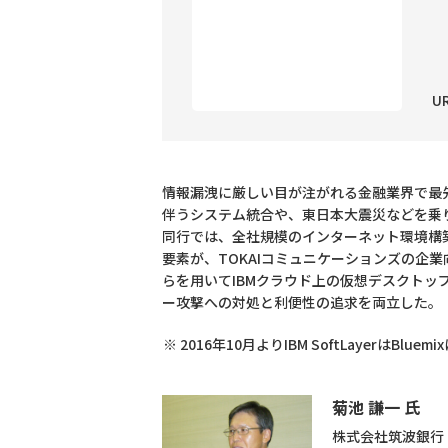
U
情報漏洩に厳しい目が注がれる金融業界で最先
伴うシステム統合や、東日本大震災などを乗り
同行では、全社規模のインターネット環境構築を
要素が、TOKAIコミュニケーションズの企業向け通
らを用いてIBMクラウド上の仮想デスクト
ー攻撃への対処と利便性の追求を両立した。
2016年10月よりIBM SoftLayerはBlue
菊池 謙一 氏
株式会社筑波銀行