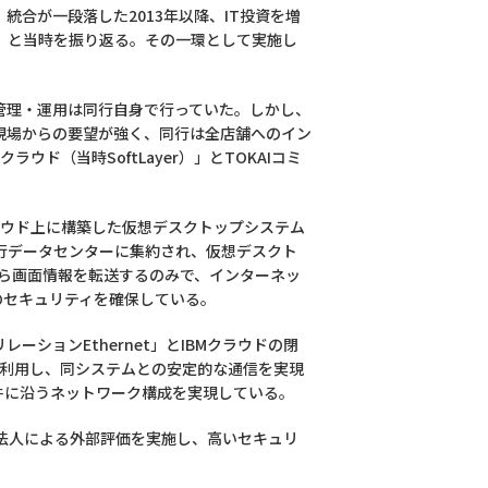
統合が一段落した2013年以降、IT投資を増
」と当時を振り返る。その一環として実施し
管理・運用は同行自身で行っていた。しかし、
現場からの要望が強く、同行は全店舗へのイン
ド（当時SoftLayer）」とTOKAIコミ
ラウド上に構築した仮想デスクトップシステム
行データセンターに集約され、仮想デスクト
ら画面情報を転送するのみで、インターネッ
のセキュリティを確保している。
ーションEthernet」とIBMクラウドの閉
ビス」を利用し、同システムとの安定的な通信を実現
件に沿うネットワーク構成を実現している。
法人による外部評価を実施し、高いセキュリ