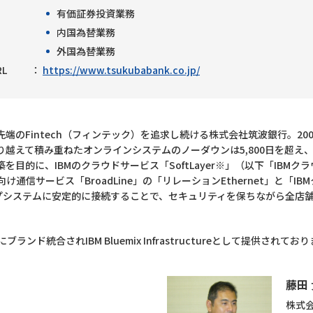
有価証券投資業務
内国為替業務
外国為替業務
RL
https://www.tsukubabank.co.jp/
端のFintech（フィンテック）を追求し続ける株式会社筑波銀行。20
越えて積み重ねたオンラインシステムのノーダウンは5,800日を超え、
目的に、IBMのクラウドサービス「SoftLayer※」（以下「IBM
信サービス「BroadLine」の「リレーションEthernet」と「IBMクラ
ップシステムに安定的に接続することで、セキュリティを保ちながら全店
mixにブランド統合されIBM Bluemix Infrastructureとして提供されてお
藤田 
株式