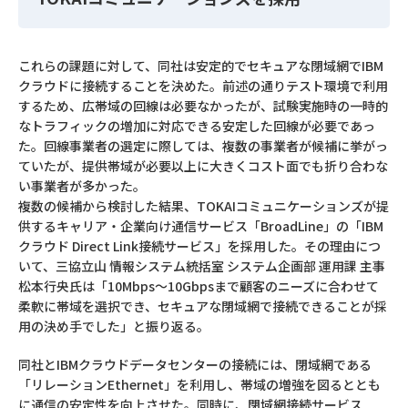
これらの課題に対して、同社は安定的でセキュアな閉域網でIBM
クラウドに接続することを決めた。前述の通りテスト環境で利用
するため、広帯域の回線は必要なかったが、試験実施時の一時的
なトラフィックの増加に対応できる安定した回線が必要であっ
た。回線事業者の選定に際しては、複数の事業者が候補に挙がっ
ていたが、提供帯域が必要以上に大きくコスト面でも折り合わな
い事業者が多かった。
複数の候補から検討した結果、TOKAIコミュニケーションズが提
供するキャリア・企業向け通信サービス「BroadLine」の「IBM
クラウド Direct Link接続サービス」を採用した。その理由につ
いて、三協立山 情報システム統括室 システム企画部 運用課 主事
松本行央氏は「10Mbps～10Gbpsまで顧客のニーズに合わせて
柔軟に帯域を選択でき、セキュアな閉域網で接続できることが採
用の決め手でした」と振り返る。
同社とIBMクラウドデータセンターの接続には、閉域網である
「リレーションEthernet」を利用し、帯域の増強を図るととも
に通信の安定性を向上させた。同時に、閉域網接続サービス