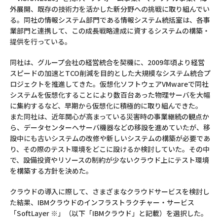
外展開、既存の技術力を活かした新分野への挑戦に取り組んでい
る。同社の情報システム部門である情報システム統括室は、各事
業部門と連携して、この成長戦略達成に資するシステムの構築・
提供を行っている。
同社は、グループ会社の経営統合を契機に、2009年頃より経営
スピードの加速とTCO削減を目的とした大規模なシステム統合プ
ロジェクトを推進してきた。仮想化ソフトウェアVMwareで同社
システムを仮想化することにより数百台あった物理サーバを大幅
に集約するなど、早期から仮想化に積極的に取り組んできた。
また同社は、近年関心が高まっている災害時の事業継続の観点か
ら、データセンターへサーバ機器などの移設を進めていたが、移
設中にも古いシステムの改修や新しいシステムの構築が必要であ
り、その際のテスト環境をどこに設けるか検討していた。その中
で、設備投資やリソースの制約が少ないクラウド上にテスト環境
を構築する方針を決めた。
クラウドの導入に際して、さまざまなクラウドサービスを検討し
た結果、IBMクラウドのインフラストラクチャー・サービス
「SoftLayer
※
」（以下「IBMクラウド」と記載）を選択した。