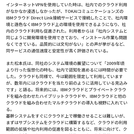
インターネットVPNを使用していた時は、社内でのクラウド利用
がなかなか浸透しなかったが、TOKAIコミュニケーションズの
IBMクラウド Direct Link接続サービスで接続したことで、社内環
境と遜色なくIBMクラウド上の環境を使用できるようになり、社
内のクラウド利用も促進された。利用者からは「社内システムと
同じように開発環境を使用できており、インストール作業も問題
なくできている。品質的には文句がない」との声が挙がるなど、
同サービスの通信速度と安定性が高く評価されている。
また松本氏は、同社のシステム環境の展望について「2009年頃
より行った仮想化の時も、社内で認知を進めるには時間が必要で
した。クラウドも同様で、今は範囲を限定して利用しています
が、数年内にはクラウドを当たり前のように活用している見込み
です」と語る。将来的には、IBMクラウドとプライベートクラウ
ドを組み合わせたハイブリットクラウドや、IBMクラウドと他の
クラウドを組み合わせたマルチクラウドの導入も視野に入れてい
る。
基幹システムをすぐにクラウド上で稼働させることは難しいが、
まずはサブシステムをクラウドに構築するなど、クラウドの利用
範囲の拡張や社内利用の促進を図るとともに、将来に向けて、ク