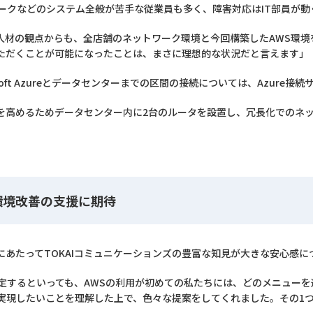
ワークなどのシステム全般が苦手な従業員も多く、障害対応はIT部員が
人材の観点からも、全店舗のネットワーク環境と今回構築したAWS環境を
ただくことが可能になったことは、まさに理想的な状況だと言えます」
oft Azureとデータセンターまでの区間の接続については、Azure接
を高めるためデータセンター内に2台のルータを設置し、冗長化でのネ
環境改善の支援に期待
あたってTOKAIコミュニケーションズの豊富な知見が大きな安心感に
選定するといっても、AWSの利用が初めての私たちには、どのメニュー
実現したいことを理解した上で、色々な提案をしてくれました。その1つがデ