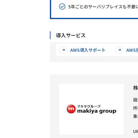
5年ごとのサーバリプレイスも不要
導入サービス
AWS導入サポート
AW
株
設
所
事
U