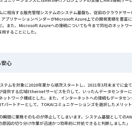
IコミュニケーションズにはAWS移行プロジェクトの支援とAWS接続サ
に相当する販売管理システムのシステム基盤も、従前のクラウドサービスからM
は、アプリケーションベンダーがMicrosoft Azure上での開発実績を豊富に保
た、Microsoft Azureへの接続についても今まで同社のネットワ
を採用することにした。
も安心
ステムを対象に2020年夏から順次スタートし、2021年3月末までに
が提供する広域Ethernetサービスを介して、いったんデータセンター
るネットワーク構成とした。また、インターネットへの接続もデータセン
るITパートナーとして、TOKAIコミュニケーションズを選択したメリッ
の瞬間に業務そのものが停止してしまいます。システム基盤としてのAW
の原因の切り分け作業が迅速かつ効率的に対処できると判断しました」