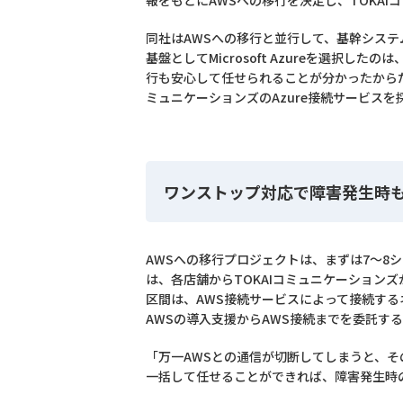
報をもとにAWSへの移行を決定し、TOKA
同社はAWSへの移行と並行して、基幹システム
基盤としてMicrosoft Azureを選択したの
行も安心して任せられることが分かったからだ。ま
ミュニケーションズのAzure接続サービス
ワンストップ対応で障害発生時
AWSへの移行プロジェクトは、まずは7～8シ
は、各店舗からTOKAIコミュニケーションズ
区間は、AWS接続サービスによって接続す
AWSの導入支援からAWS接続までを委託す
「万一AWSとの通信が切断してしまうと、そ
一括して任せることができれば、障害発生時