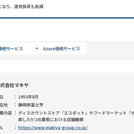
になり、運用負荷も削減
S接続サービス
Azure接続サービス
式会社マキヤ
立
1953年8月
在地
静岡県富士市
業内容
ディスカウントストア「エスポット」やフードマーケット「ポ
即した5つの業態における店舗展開
RL
https://www.makiya-group.co.jp/