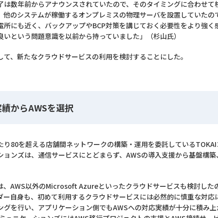
了は数年前からアナウンスされていたので、そのタイミングに合わせて
、他のシステムが稼働するオンプレミスの物理サーバを設置していたので
電所にも近く、バックアップやBCP対策を講じておく必要性をより強く
良いという問題意識を以前から持っていました」（杉山氏）
して、新たなクラウドサービスの利用を検討することにした。
績からAWSを選択
り80を超える店舗間ネットワークの構築・運用を委託しているTOKAI
ーションズは、通信サービスにとどまらず、AWSの導入支援から基盤構
AWS以外のMicrosoft Azureといったクラウドサービスも検討
ダー自身も、初めて利用するクラウドサービスには必然的に慎重な対応
リングを行い、アプリケーション側でもAWSへの対応実績が十分に積み