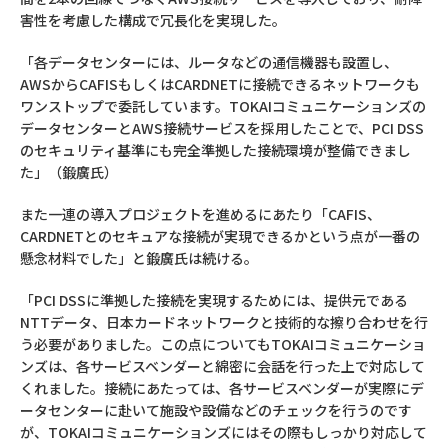
害性を考慮した構成で冗長化を実現した。
「各データセンターには、ルータなどの通信機器も設置し、
AWSからCAFISもしくはCARDNETに接続できるネットワークも
ワンストップで委託しています。TOKAIコミュニケーションズの
データセンターとAWS接続サービスを採用したことで、PCI DSS
のセキュリティ基準にも完全準拠した接続環境が整備できまし
た」（鍛廣氏）
また一連の導入プロジェクトを進めるにあたり「CAFIS、
CARDNETとのセキュアな接続が実現できるかという点が一番の
懸念材料でした」と鍛廣氏は続ける。
「PCI DSSに準拠した接続を実現するためには、提供元である
NTTデータ、日本カードネットワークと技術的な擦り合わせを行
う必要がありました。この点についてもTOKAIコミュニケーショ
ンズは、各サービスベンダーと綿密に会話を行った上で対応して
くれました。接続にあたっては、各サービスベンダーが実際にデ
ータセンターに赴いて施設や設備などのチェックを行うのです
が、TOKAIコミュニケーションズにはその際もしっかり対応して