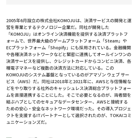
2005年6月設立の株式会社KOMOJUは、決済サービスの開発と運
営を専業とするテクノロジー企業だ。同社が開発した
「KOMOJU」はオンライン決済機能を提供する決済プラットフ
ォームで、世界最大級のゲームプラットフォーム「Steam」や
ECプラットフォーム「Shopify」にも採用されている。金融機関
や各種決済ネットワークなどと緊密に連携してオールインワンの
決済サービスを提供し、クレジットカードからコンビニ決済、各
種電子マネーなど複数の決済方法に対応している。この
KOMOJUのシステム基盤となっているのがアマゾン ウェブ サー
ビス（AWS）だ。同社は2018年と2021年に、AWSと与信情報な
どをやり取りする社外のキャッシュレス決済総合プラットフォー
ムを直接連携することにした。そこで必要となるのが、両者間を
結ぶハブとしてのセキュアなデータセンター、AWSと接続する
ための安心・安全なネットワーク環境だった。その導入プロジェ
クトを支援するITパートナーとして選択されたのが、TOKAIコミ
ュニケーションズだ。