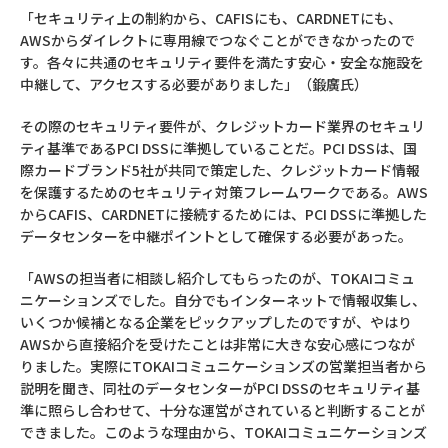
「セキュリティ上の制約から、CAFISにも、CARDNETにも、
AWSからダイレクトに専用線でつなぐことができなかったので
す。各々に共通のセキュリティ要件を満たす安心・安全な施設を
中継して、アクセスする必要がありました」（鍛廣氏）
その際のセキュリティ要件が、クレジットカード業界のセキュリ
ティ基準であるPCI DSSに準拠していることだ。PCI DSSは、国
際カードブランド5社が共同で策定した、クレジットカード情報
を保護するためのセキュリティ対策フレームワークである。AWS
からCAFIS、CARDNETに接続するためには、PCI DSSに準拠した
データセンターを中継ポイントとして確保する必要があった。
「AWSの担当者に相談し紹介してもらったのが、TOKAIコミュ
ニケーションズでした。自分でもインターネットで情報収集し、
いくつか候補となる企業をピックアップしたのですが、やはり
AWSから直接紹介を受けたことは非常に大きな安心感につなが
りました。実際にTOKAIコミュニケーションズの営業担当者から
説明を聞き、同社のデータセンターがPCI DSSのセキュリティ基
準に照らし合わせて、十分な運営がされていると判断することが
できました。このような理由から、TOKAIコミュニケーションズ