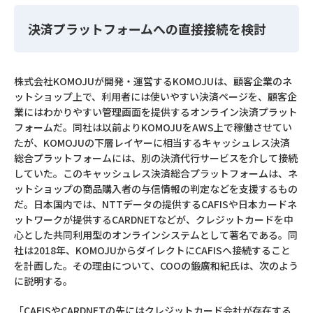
決済プラットフォームへの直接接続を検討
株式会社KOMOJUが開発・運営するKOMOJUは、顧客企業のネ
ットショップ上で、利用者には使いやすい決済ページを、顧客企
業にはわかりやすい管理画面を提供するオンライン決済プラット
フォームだ。同社は以前よりKOMOJUをAWS上で稼働させてい
たが、KOMOJUの下層レイヤーに相当するキャッシュレス決済
総合プラットフォームには、別の決済代行サービスを介して接続
していた。このキャッシュレス決済総合プラットフォームは、ネ
ットショップの商品購入者の与信情報の判定などを支援するもの
だ。日本国内では、NTTデータの提供するCAFISや日本カードネ
ットワークが提供するCARDNETなどが、クレジットカードを中
心とした共同利用型のオンラインシステムとして著名である。同
社は2018年、KOMOJUからダイレクトにCAFISへ接続すること
を計画した。その理由について、COOの鍛廣和紀氏は、次のよう
に説明する。
「CAFISやCARDNETの先にはクレジットカード会社が存在する