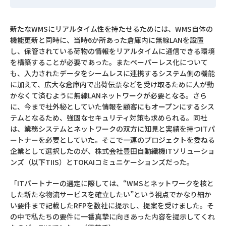
新たなWMSにリアルタイム性を持たせるためには、WMS自体の
機能更新と同時に、当時6か所あった倉庫内に無線LANを設置
し、保管されている荷物の情報をリアルタイムに通信できる環境
を構築することが必要であった。またペーパーレス化について
も、入力されたデータをシームレスに連携するシステム側の機能
に加えて、広大な倉庫内で出荷伝票などを受け取るために人が動
かなくて済むように無線LANネットワークが必要となる。さら
に、今まで社外秘としていた情報を顧客にもオープンにするシス
テムとなるため、強固なセキュリティ対策も求められる。同社
は、業務システムとネットワークの双方に知見と実績を持つITパ
ートナーを必要としていた。そこで一連のプロジェクトを委ねる
企業として選択したのが、株式会社豊田自動織機ITソリューショ
ンズ（以下TIIS）とTOKAIコミュニケーションズだった。
「ITパートナーの選定に際しては、“WMSとネットワークを核と
した新たな物流サービスを確立したい”という視点でかなり細か
い要件まで記載したRFPを数社に提示し、提案を受けました。そ
の中で私たちの要件に一番真摯に向きあった内容を提示してくれ