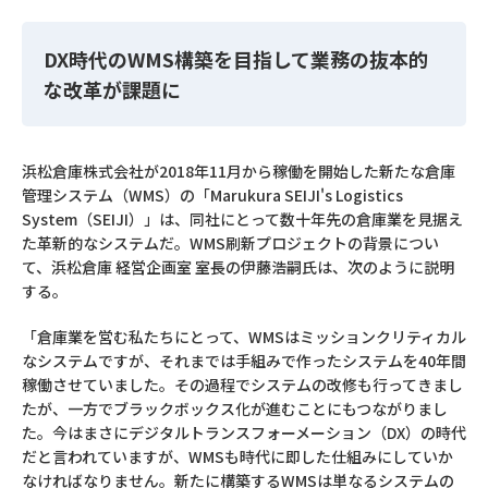
DX時代のWMS構築を目指して業務の抜本的
な改革が課題に
浜松倉庫株式会社が2018年11月から稼働を開始した新たな倉庫
管理システム（WMS）の「Marukura SEIJI's Logistics
System（SEIJI）」は、同社にとって数十年先の倉庫業を見据え
た革新的なシステムだ。WMS刷新プロジェクトの背景につい
て、浜松倉庫 経営企画室 室長の伊藤浩嗣氏は、次のように説明
する。
「倉庫業を営む私たちにとって、WMSはミッションクリティカル
なシステムですが、それまでは手組みで作ったシステムを40年間
稼働させていました。その過程でシステムの改修も行ってきまし
たが、一方でブラックボックス化が進むことにもつながりまし
た。今はまさにデジタルトランスフォーメーション（DX）の時代
だと言われていますが、WMSも時代に即した仕組みにしていか
なければなりません。新たに構築するWMSは単なるシステムの