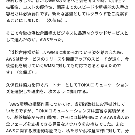
検討しました。新たなWMSのあるべき姿を考えた時、可用性や
拡張性、コストの優位性、調達までのスピードや新機能の入手の
容易さは必須要件です。新たな基盤としてはクラウドをご提案す
ることにしました」（久保氏）。
そこで今後の浜松倉庫様のビジネスに最適なクラウドサービスと
して選んだのが、AWSだった。
「浜松倉庫様が新しいWMSに求められている姿を踏まえた時、
AWSは新サービスのリリースや機能アップのスピードが速く、今
後進化を続けていくWMSに対しても対応できると考えたので
す」（久保氏）。
久保氏は協力を仰ぐパートナーとしてTOKAIコミュニケーション
ズを選択した理由を、次のように説明する。
「AWS環境の構築作業については、当初複数社にお声掛けして
いたのですが、TOKAIコミュニケーションズは豊富な実績があ
り、基盤構築から運用監視、さらには接続回線に至るAWS導入の
全フェーズを支援できる豊富なノウハウをお持ちでした。また
AWSに関する技術的な話でも、私たちや浜松倉庫様に対して、分