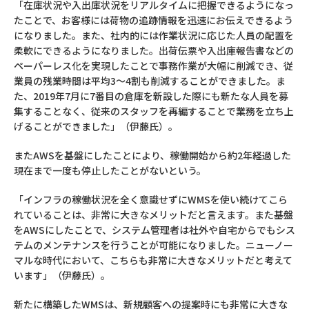
「在庫状況や入出庫状況をリアルタイムに把握できるようになっ
たことで、お客様には荷物の追跡情報を迅速にお伝えできるよう
になりました。また、社内的には作業状況に応じた人員の配置を
柔軟にできるようになりました。出荷伝票や入出庫報告書などの
ペーパーレス化を実現したことで事務作業が大幅に削減でき、従
業員の残業時間は平均3～4割も削減することができました。ま
た、2019年7月に7番目の倉庫を新設した際にも新たな人員を募
集することなく、従来のスタッフを再編することで業務を立ち上
げることができました」（伊藤氏）。
またAWSを基盤にしたことにより、稼働開始から約2年経過した
現在まで一度も停止したことがないという。
「インフラの稼働状況を全く意識せずにWMSを使い続けてこら
れていることは、非常に大きなメリットだと言えます。また基盤
をAWSにしたことで、システム管理者は社外や自宅からでもシス
テムのメンテナンスを行うことが可能になりました。ニューノー
マルな時代において、こちらも非常に大きなメリットだと考えて
います」（伊藤氏）。
新たに構築したWMSは、新規顧客への提案時にも非常に大きな