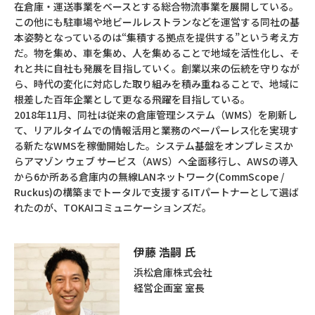
在倉庫・運送事業をベースとする総合物流事業を展開している。
この他にも駐車場や地ビールレストランなどを運営する同社の基
本姿勢となっているのは“集積する拠点を提供する”という考え方
だ。物を集め、車を集め、人を集めることで地域を活性化し、そ
れと共に自社も発展を目指していく。創業以来の伝統を守りなが
ら、時代の変化に対応した取り組みを積み重ねることで、地域に
根差した百年企業として更なる飛躍を目指している。
2018年11月、同社は従来の倉庫管理システム（WMS）を刷新し
て、リアルタイムでの情報活用と業務のペーパーレス化を実現す
る新たなWMSを稼働開始した。システム基盤をオンプレミスか
らアマゾン ウェブ サービス（AWS）へ全面移行し、AWSの導入
から6か所ある倉庫内の無線LANネットワーク(CommScope /
Ruckus)の構築までトータルで支援するITパートナーとして選ば
れたのが、TOKAIコミュニケーションズだ。
伊藤 浩嗣 氏
浜松倉庫株式会社
経営企画室 室長