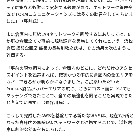
トを提供しています。この仕組みを構築するためには、セキュリ
ティ対策なども併せて実装する必要があり、ネットワーク管理全
体でTOKAIコミュニケーションズには多くの助言をしてもらいま
した」（坪井氏）。
また倉庫内に無線LANネットワークを新設するにあたっては、6
か所の倉庫全てで事前に現地調査を実施してくれたという。浜松
倉庫 経営企画室 係長の長谷川敬之氏は、その効果を次のように
評価する。
「事前の現地調査によって、倉庫内のどこに、どれだけのアクセ
スポイントを設置すれば、確実かつ効率的に倉庫内の全エリアを
カバーできるかが明らかになりました。ご提案いただいた、
Ruckus製品がカバーエリアの広さ、さらにコスト面についても
マッチングできたことで、全ての最適化を図ることも実現できた
と考えています」（長谷川氏）。
こうして完成したAWSを基盤とする新たなWMSは、現在7か所と
なった倉庫内の無線LANネットワークと連携することで、浜松倉
庫に劇的な効果をもたらした。