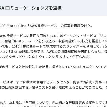
KAIコミュニケーションズを選択
ズからBroadLine「AWS接続サービス」の提案を再度受けた。
AWS接続サービスの足回り回線となる広域イーサネットサービス「リレー
して積極的にネットワークを引き込み、収容可能ビルの拡充を推進してい
いても、2016年春に異ルートで構成される光ファイバーを利用して、
ョンEthernet網と接続でき、AWSとの閉域網接続が可能となった
マルチクラウド化に対応しやすいというメリットが得られる。
者のサービスと比較検討した結果、最終的にTOKAIコミュニケーショ
続サービスは、すでに我々の利用するデータセンター内まで2系統・異ル
間の回線を敷設する手間やコストを最小限に抑えることができました。ま
たが、山本氏は「各回線について、きめ細かな帯域設定の提案をしてくれ