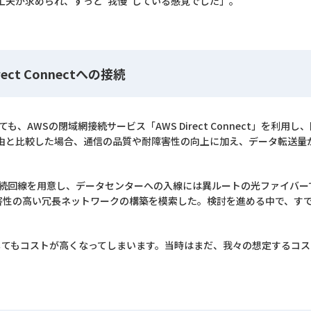
工夫が求められ、ずっと"我慢"している感覚でした」。
ct Connectへの接続
も、AWSの閉域網接続サービス「AWS Direct Connect」を利
由と比較した場合、通信の品質や耐障害性の向上に加え、データ転送量
回線を用意し、データセンターへの入線には異ルートの光ファイバーで冗長
耐障害性の高い冗長ネットワークの構築を模索した。検討を進める中で、すで
してもコストが高くなってしまいます。当時はまだ、我々の想定するコ