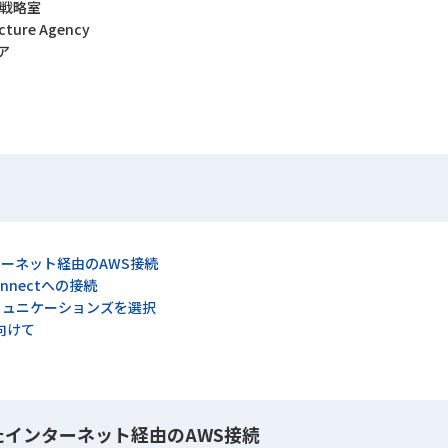
術戦略室
ucture Agency
ア
ーネット経由のAWS接続
onnectへの接続
ミュニケーションズを選択
向けて
たインターネット経由のAWS接続