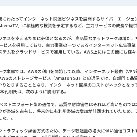
岐にわたってインターネット関連ビジネスを展開するサイバーエージェ
bemaTV」に積極的な投資を予定するなど、主力サービスの成長や提
ジネスを支えるために必須となるのが、高品質なネットワーク環境だ。
サービスを採用しており、主力事業の一つであるインターネット広告事業
システムをクラウドサービスで運用している。AWS上にはこの他にも様
テク本部では、AWSの利用を開始して以降、インターネット経由（VP
AWSのストレージサービス「Amazon S3」との通信では、自部門で
接やりとりすることとなり、インターネット回線のコストがネックとなっ
山本孔明氏は、次のように説明する。
はベストエフォート型の通信で、品質や耐障害性はそれほど高いものでは
クが帯域を占有し、将来的にも利用帯域の増加が計画されていたため、
した」。
クトラフィック課金方式のため、データ転送量の増大に伴い通信コスト