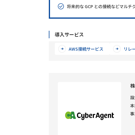
将来的な GCP との接続などマル
導入サービス
AWS接続サービス
リレー
株
設
本
事