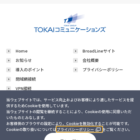
Home
BroadLineサイト
お知らせ
会社概要
導入のポイント
プライバシーポリシー
閉域網接続
VPN接続
導入事例
当ウェブサイトでは、サービス向上およびお客様により適したサービスを提
供するためCookieを使用しています。
お問い合わせ
当ウェブサイトの閲覧を継続することにより、Cookieの使用に同意いただ
いたものとみなします。
お客様側のブラウザの設定により、Cookieを無効化することが可能です。
©TOKAI Communications Corporation
Cookieの取り扱いについては
プライバシーポリシー
をご覧ください。